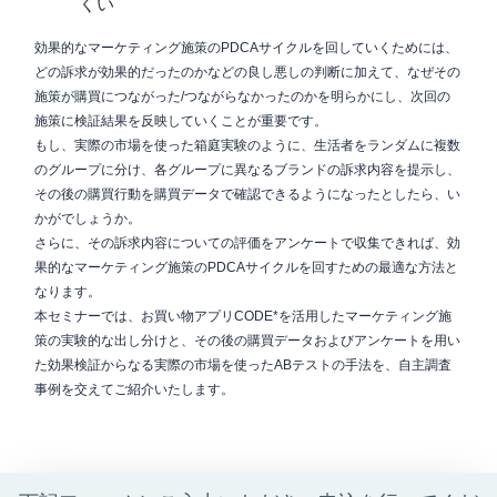
くい
効果的なマーケティング施策のPDCAサイクルを回していくためには、
どの訴求が効果的だったのかなどの良し悪しの判断に加えて、なぜその
施策が購買につながった/つながらなかったのかを明らかにし、次回の
施策に検証結果を反映していくことが重要です。
もし、実際の市場を使った箱庭実験のように、生活者をランダムに複数
のグループに分け、各グループに異なるブランドの訴求内容を提示し、
その後の購買行動を購買データで確認できるようになったとしたら、い
かがでしょうか。
さらに、その訴求内容についての評価をアンケートで収集できれば、効
果的なマーケティング施策のPDCAサイクルを回すための最適な方法と
なります。
本セミナーでは、お買い物アプリCODE*を活用したマーケティング施
策の実験的な出し分けと、その後の購買データおよびアンケートを用い
た効果検証からなる実際の市場を使ったABテストの手法を、自主調査
事例を交えてご紹介いたします。